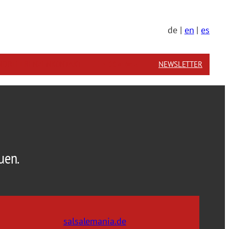
de |
en
|
es
FACEBOOK
YOUTUBE
INSTAGRAM
SOUNDCLOUD
SPOTIFY
TIKTOK
ND
REFERENZEN
KONTAKT
NEWSLETTER
uen.
salsalemania.de